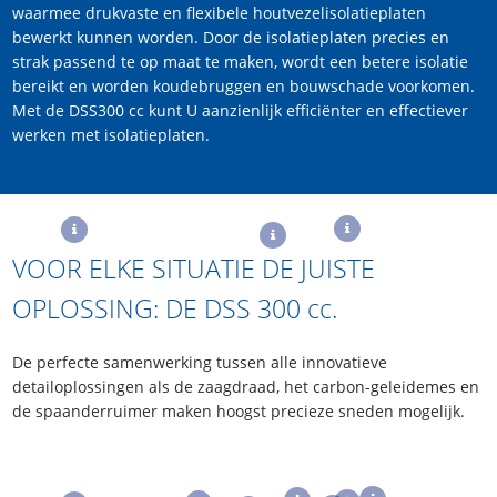
waarmee drukvaste en flexibele houtvezelisolatieplaten
bewerkt kunnen worden. Door de isolatieplaten precies en
strak passend te op maat te maken, wordt een betere isolatie
bereikt en worden koudebruggen en bouwschade voorkomen.
Met de DSS300 cc kunt U aanzienlijk efficiënter en effectiever
werken met isolatieplaten.
VOOR ELKE SITUATIE DE JUISTE
OPLOSSING: DE DSS 300
cc
.
De perfecte samenwerking tussen alle innovatieve
detailoplossingen als de zaagdraad, het carbon-geleidemes en
de spaanderruimer maken hoogst precieze sneden mogelijk.