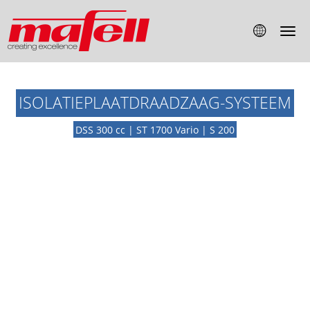
ISOLATIEPLAATDRAADZAAG-SYSTEEM
DSS 300 cc | ST 1700 Vario | S 200